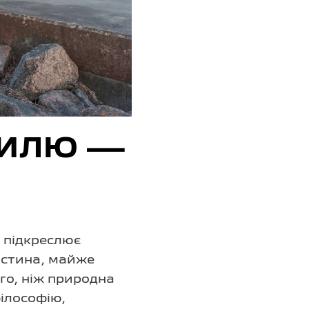
ТИЛЮ —
 підкреслює
астина, майже
го, ніж природна
ілософію,