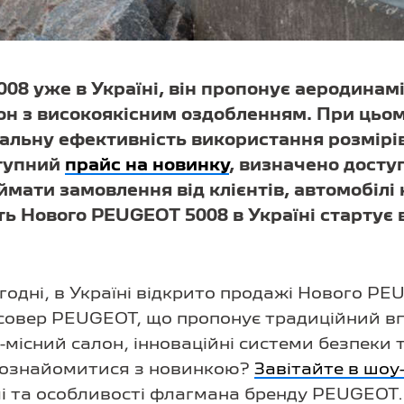
08 уже в Україні, він пропонує аеродинам
он з високоякісним оздобленням. При цьо
альну ефективність використання розмірів
ступний
прайс на новинку
, визначено досту
ймати замовлення від клієнтів, автомобілі 
ть Нового PEUGEOT 5008 в Україні стартує 
годні, в Україні відкрито продажі Нового P
совер PEUGEOT, що пропонує традиційний в
-місний салон, інноваційні системи безпеки 
 ознайомитися з новинкою?
Завітайте в шоу
алі та особливості флагмана бренду PEUGEOT.