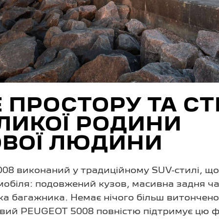
 ПРОСТОРУ ТА С
ЛИКОЇ РОДИНИ
ОВОЇ ЛЮДИНИ
8 виконаний у традиційному SUV-стилі, що
мобіля: подовжений кузов, масивна задня ч
а багажника. Немає нічого більш витончено
вий PEUGEOT 5008 повністю підтримує цю ф