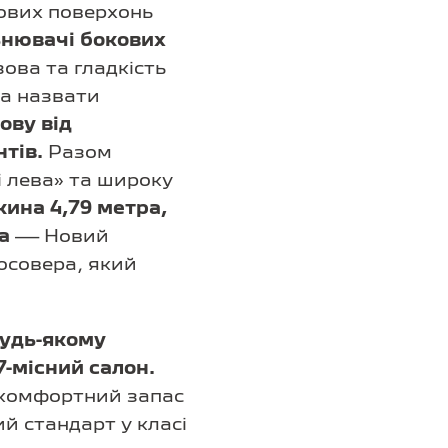
кових поверхонь
ьнювачі бокових
ова та гладкість
а назвати
ову від
нтів.
Разом
 лева» та широку
ина 4,79 метра,
ра
— Новий
осовера, який
будь-якому
-місний салон.
, комфортний запас
ий стандарт у класі