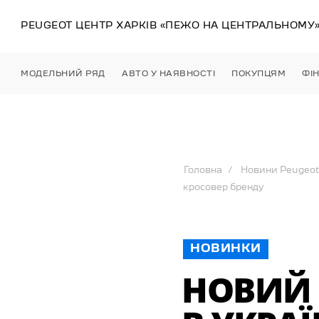
PEUGEOT ЦЕНТР
ХАРКІВ
«ПЕЖО НА ЦЕНТРАЛЬНОМУ
МОДЕЛЬНИЙ РЯД
АВТО У НАЯВНОСТІ
ПОКУПЦЯМ
ФІ
Головна
Новини Peugeot
кросовер бренду
НОВИНКИ
НОВИЙ 