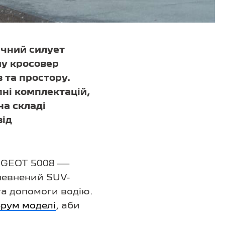
ічний силует
му кросовер
 та простору.
пні комплектацій,
на складі
від
EUGEOT 5008 —
певнений SUV-
та допомоги водію.
-рум моделі
, аби