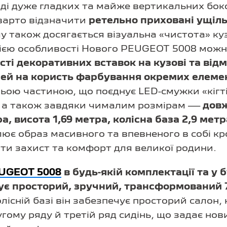
ляді дуже гладких та майже вертикальних бо
 варто відзначити
ретельно приховані ущіл
 також досягається візуальна «чистота» куз
ією особливості Нового PEUGEOT 5008 можн
ті декоративних вставок на кузові та відм
ей на користь фарбування окремих елеме
ьою частиною, що поєднує LED-смужки «кігті
, а також завдяки чималим розмірам —
довж
а, висота 1,69 метра, колісна база 2,9 мет
ює образ масивного та впевненого в собі кр
ти захист та комфорт для великої родини.
UGEOT 5008
в будь-якій комплектації та у 
ує просторий, зручний, трансформований 7
лісній базі він забезпечує просторий салон
ругому ряду й третій ряд сидінь, що задає нов