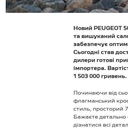
Новий PEUGEOT 50
та вишуканий сал
забезпечує оптим
Сьогодні став до
дилери готові при
імпортера. Вартіс
1 503 000 гривень.
Починаючи від сьо
флагманський кро
стиль, просторий 7
Бажаєте детально
дізнатися всі дет