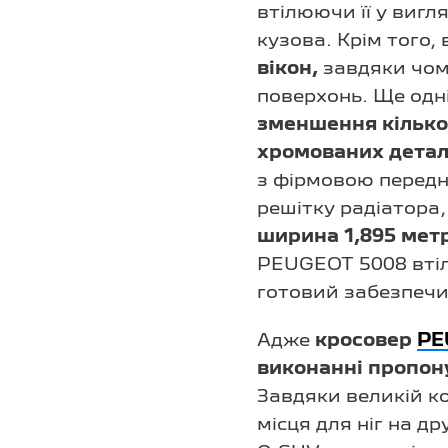
втілюючи її у виг
кузова. Крім того,
вікон,
завдяки чому
поверхонь. Ще одн
зменшення кількос
хромованих детал
з фірмовою передн
решітку радіатора
ширина 1,895 метр
PEUGEOT 5008 втіл
готовий забезпечи
Адже
кросовер
PE
виконанні пропон
Завдяки великій ко
місця для ніг на д