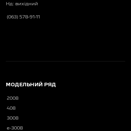
Нд: вихідний
(063) 578-91-11
МОДЕЛЬНИЙ РЯД
2008
408
3008
e-3008