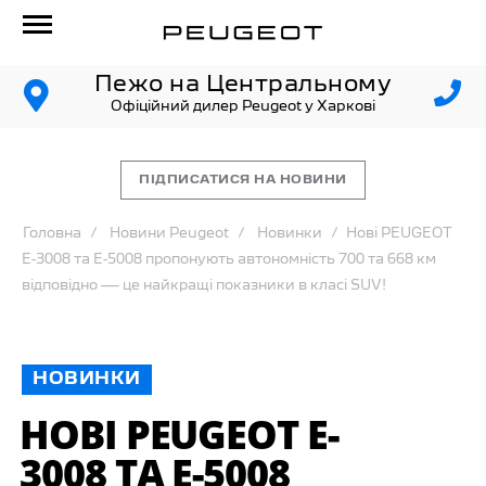
Пежо на Центральному
Офіційний дилер Peugeot у Харкові
ПІДПИСАТИСЯ НА НОВИНИ
Головна
Новини Peugeot
Новинки
Нові PEUGEOT
E-3008 та E-5008 пропонують автономність 700 та 668 км
відповідно — це найкращі показники в класі SUV!
НОВИНКИ
НОВІ PEUGEOT E-
3008 ТА E-5008