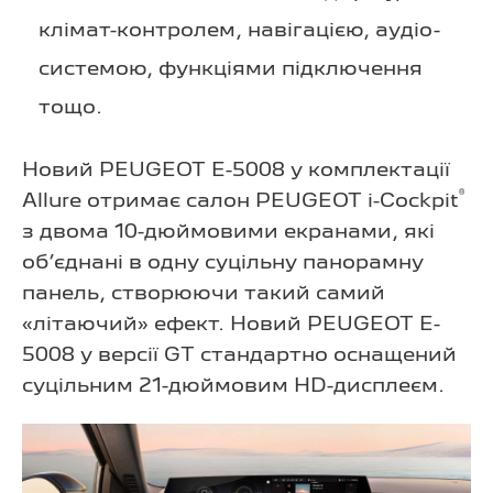
клімат-контролем, навігацією, аудіо-
системою, функціями підключення
тощо.
Новий PEUGEOT E-5008 у комплектації
®
Allure отримає салон PEUGEOT i-Cockpit
з двома 10-дюймовими екранами, які
об’єднані в одну суцільну панорамну
панель, створюючи такий самий
«літаючий» ефект. Новий PEUGEOT E-
5008 у версії GT стандартно оснащений
суцільним 21-дюймовим HD-дисплеєм.