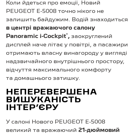
Коли йдеться про емоції, Новий
PEUGEOT E-5008 точно нікого не
залишить байдужим. Водій знаходиться
в центрі вражаючого салону
®
Panoramic i-Cockpit
,
заокруглений
дисплей наче літає у повітрі, а пасажири
отримають власну винагороду у вигляді
надзвичайного внутрішнього простору,
відчуття максимального комфорту
та домашнього затишку.
НЕПЕРЕВЕРШЕНА
ВИШУКАНІСТЬ
ІНТЕР’ЄРУ
У салоні Нового PEUGEOT E-5008
великий та вражаючий
21-дюймовий