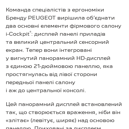
Команда спеціалістів з ергономіки
Бренду PEUGEOT вирішила об’єднати
два основні елементи фірмового салону
®
i-Cockpit
: дисплей панелі приладів
та великий центральний сенсорний
екран. Тепер вони інтегровані
у вигнутий панорамний HD-дисплей
з єдиною 21-дюймовою панеллю, яка
простягнулась від лівої сторони
передньої панелі салону
і аж до центральної консолі.
Цей панорамний дисплей встановлений
так, що створюється враження, ніби він
«злітає» (левітує, ширяє) над основою
панеллю. Приховані за дисплеєм