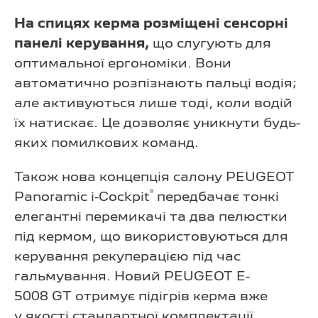
На спицях керма розміщені сенсорні
панелі керування,
що слугують для
оптимальної ергономіки. Вони
автоматично розпізнають пальці водія;
але активуються лише тоді, коли водій
їх натискає. Це дозволяє уникнути будь-
яких помилкових команд.
Також нова концепція салону PEUGEOT
®
Panoramic i-Cockpit
передбачає тонкі
елегантні перемикачі та два пелюстки
під кермом, що використовуються для
керування рекуперацією під час
гальмування. Новий PEUGEOT E-
5008 GT отримує підігрів керма вже
у якості стандартної комплектації.