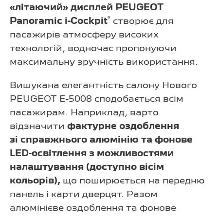
«літаючий» дисплей PEUGEOT
®
Panoramic i-Cockpit
створює для
пасажирів атмосферу високих
технологій, водночас пропонуючи
максимальну зручність використання.
Вишукана елегантність салону Нового
PEUGEOT E-5008 сподобається всім
пасажирам. Наприклад, варто
відзначити
фактурне оздоблення
зі справжнього алюмінію та фонове
LED-освітлення з можливостями
налаштування (доступно вісім
кольорів),
що поширюється на передню
панель і карти дверцят. Разом
алюмінієве оздоблення та фонове