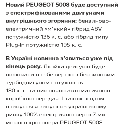
Новий PEUGEOT 5008 буде доступний
з електрифікованими двигунами
внутрішнього згоряння:
бензиново-
електричний «м’який» гібрид 48V
потужністю 136 к. с. або гібрид типу
Plug-In потужністю 195 к. с.
В Україні новинка з’явиться уже під
кінець року.
Лінійка двигунів буде
включати в себе версію з бензиновим
турбодвигуном потужність
180 к. с. та виключно автоматичною
коробкою передач. І також згодом
планується запуск на українському
ринку 100% електричної версії 7-ми
місного кросовера PEUGEOT 5008.