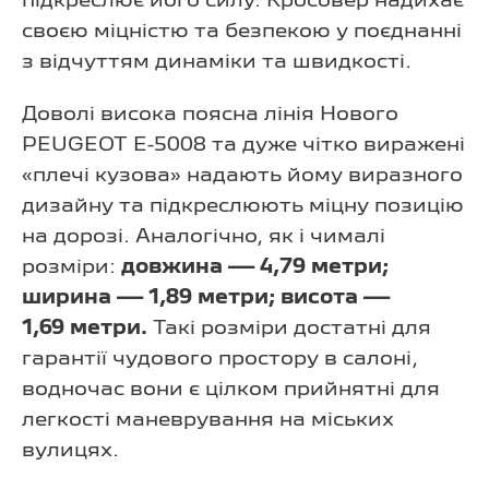
підкреслює його силу. Кросовер надихає
своєю міцністю та безпекою у поєднанні
з відчуттям динаміки та швидкості.
Доволі висока поясна лінія Нового
PEUGEOT E-5008 та дуже чітко виражені
«плечі кузова» надають йому виразного
дизайну та підкреслюють міцну позицію
на дорозі. Аналогічно, як і чималі
розміри:
довжина — 4,79 метри;
ширина — 1,89 метри; висота —
1,69 метри.
Такі розміри достатні для
гарантії чудового простору в салоні,
водночас вони є цілком прийнятні для
легкості маневрування на міських
вулицях.