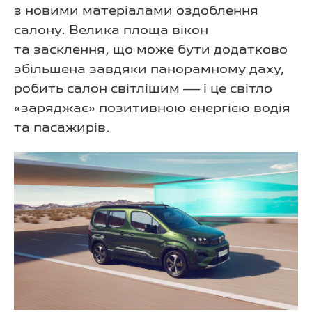
з новими матеріалами оздоблення
салону. Велика площа вікон
та засклення, що може бути додатково
збільшена завдяки панорамному даху,
робить салон світлішим — і це світло
«заряджає» позитивною енергією водія
та пасажирів.