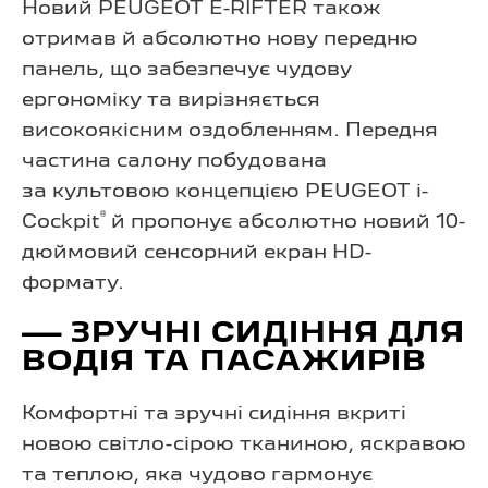
Новий PEUGEOT E-RIFTER також
отримав й абсолютно нову передню
панель, що забезпечує чудову
ергономіку та вирізняється
високоякісним оздобленням. Передня
частина салону побудована
за культовою концепцією PEUGEOT i-
®
Cockpit
й пропонує абсолютно новий 10-
дюймовий сенсорний екран HD-
формату.
— ЗРУЧНІ СИДІННЯ ДЛЯ
ВОДІЯ ТА ПАСАЖИРІВ
Комфортні та зручні сидіння вкриті
новою світло-сірою тканиною, яскравою
та теплою, яка чудово гармонує