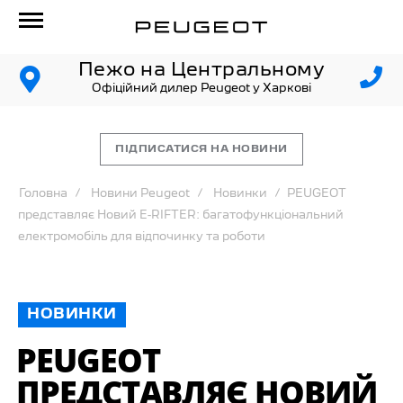
Пежо на Центральному
Офіційний дилер Peugeot у Харкові
ПІДПИСАТИСЯ НА НОВИНИ
Головна
Новини Peugeot
Новинки
PEUGEOT
представляє Новий E-RIFTER: багатофункціональний
електромобіль для відпочинку та роботи
НОВИНКИ
PEUGEOT
ПРЕДСТАВЛЯЄ НОВИЙ