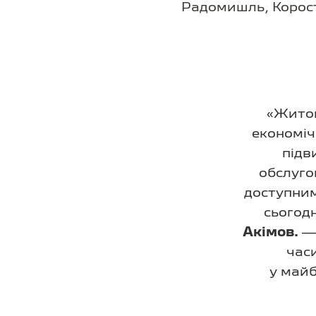
Радомишль, Коросте
«Житом
економіч
підв
обслуго
доступним
сьогод
Акімов.
— 
часи
у майб