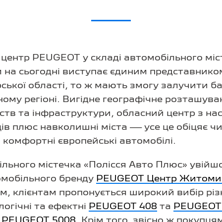
центр PEUGEOT у складі автомобільного міс
 на сьогодні виступає єдиним представнико
ької області, то ж мають змогу залучити баг
ному регіоні. Вигідне географічне розташув
ств та інфраструктури, обласний центр з на
в плюс навколишні міста — усе це обіцяє чим
 комфортні європейські автомобілі.
ільного містечка «Полісся Авто Плюс» увійш
омобільного бренду
PEUGEOT Центр Житомир
ом, клієнтам пропонується широкий вибір рі
логічні та ефектні
PEUGEOT 408
та
PEUGEOT
р
PEUGEOT 5008
. Крім того, звісно ж покупця