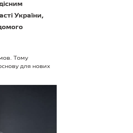
адісним
сті України,
ідомого
мов. Тому
 основу для нових