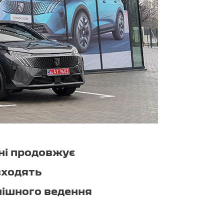
їні продовжує
входять
спішного ведення