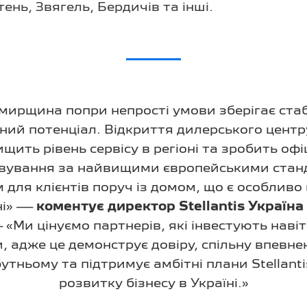
нь, Звягель, Бердичів та інші.
ирщина попри непрості умови зберігає ста
ний потенціал. Відкриття дилерського центр
ищить рівень сервісу в регіоні та зробить офі
вування за найвищими європейськими ста
 для клієнтів поруч із домом, що є особлив
ні» —
коментує директор Stellantis Україна
«Ми цінуємо партнерів, які інвестують навіт
, адже це демонструє довіру, спільну впевне
утньому та підтримує амбітні плани Stellant
розвитку бізнесу в Україні.»