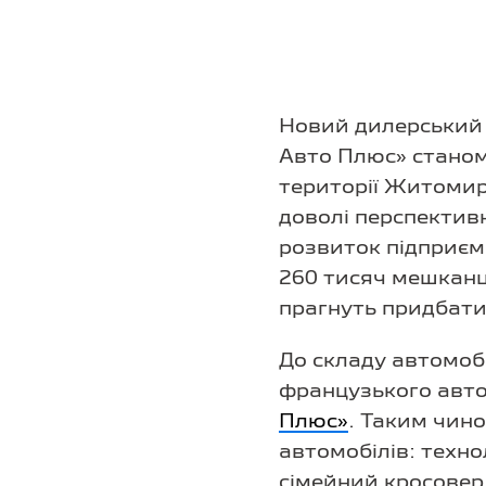
Новий дилерський 
Авто Плюс» станом
території Житомирс
доволі перспектив
розвиток підприєм
260 тисяч мешканці
прагнуть придбати
До складу автомоб
французького авт
Плюс»
. Таким чин
автомобілів: техно
сімейний кросове