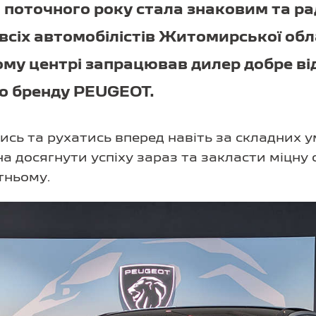
 поточного року стала знаковим та р
сіх автомобілістів Житомирської обла
ому центрі запрацював дилер добре в
о бренду PEUGEOT.
сь та рухатись вперед навіть за складних у
а досягнути успіху зараз та закласти міцну
тньому.