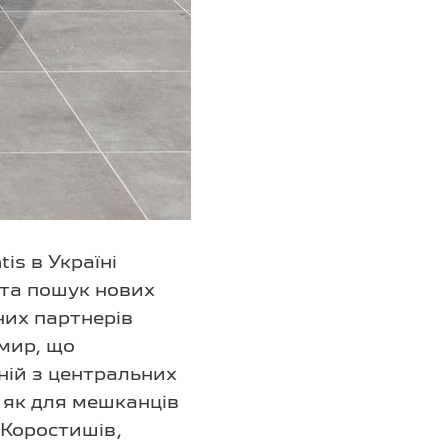
s в Україні
 та пошук нових
них партнерів
омир, що
ній з центральних
 як для мешканців
 Коростишів,