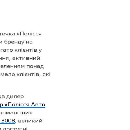
течка «Полісся
м бренду на
ато клієнтів у
ання, активний
селенням понад
ало клієнтів, які
ов дилер
 «Полісся Авто
зноманітних
 3008
, великий
м доступні