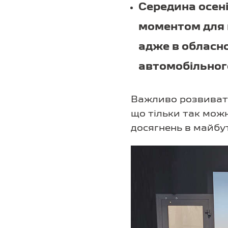
Середина осені
моментом для в
адже в обласн
автомобільног
Важливо розвивати
що тільки так можн
досягнень в майбу