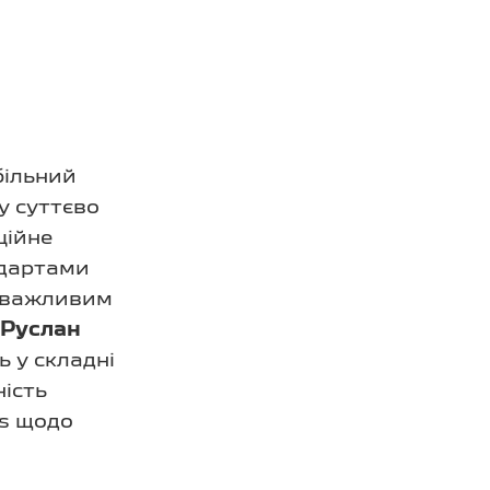
більний
у суттєво
ційне
ндартами
о важливим
 Руслан
ь у складні
ність
is щодо