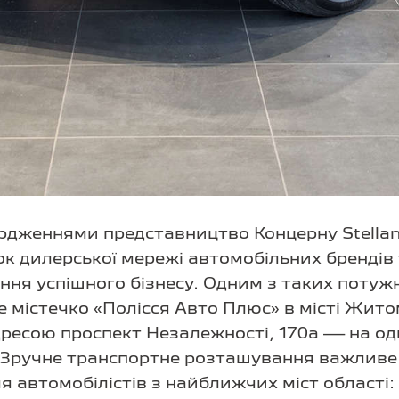
рдженнями представництво Концерну Stellanti
к дилерської мережі автомобільних брендів
ння успішного бізнесу. Одним з таких потуж
е містечко «Полісся Авто Плюс» в місті Жит
ресою проспект Незалежності, 170а — на од
. Зручне транспортне розташування важливе
я автомобілістів з найближчих міст області: