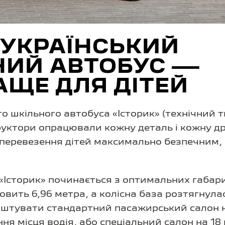
 УКРАЇНСЬКИЙ
НИЙ АВТОБУС —
ЩЕ ДЛЯ ДІТЕЙ
о шкільного автобуса «Історик» (технічний т
руктори опрацювали кожну деталь і кожну д
 перевезення дітей максимально безпечним
«Історик» починається з оптимальних габари
вить 6,96 метра, а колісна база розтягнулас
штувати стандартний пасажирський салон н
ння місця водія, або спеціальний салон на 18 