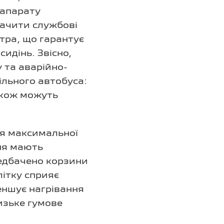
 апарату
начити службові
етра, що гарантує
идінь. Звісно,
 та аварійно-
ільного автобуса:
акож можуть
ня максимальної
ння мають
редбачено корзини
ітку сприяє
еншує нагрівання
изьке гумове