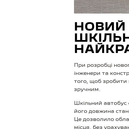
НОВИЙ
ШКІЛЬ
НАЙКРА
При розробці новог
інженери та конст
того, щоб зробити
зручним.
Шкільний автобус 
його довжина стано
Це дозволило обла
місця, без урахува