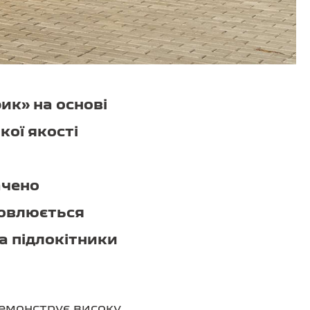
ик» на основі
кої якості
ачено
новлюється
а підлокітники
демонструє високу