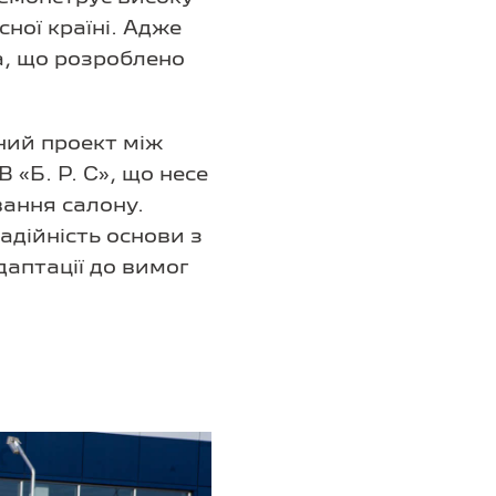
ної країні. Адже
а, що розроблено
ний проект між
 «Б. Р. С», що несе
вання салону.
адійність основи з
аптації до вимог