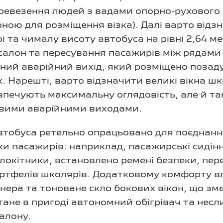
перевезення людей з вадами опорно-рухового
ною для розміщення візка). Далі варто відз
рі та чималу висоту автобуса на рівні 2,64 м
 салон та пересування пасажирів між рядами с
ний аварійний вихід, який розміщено позаду
 Нарешті, варто відзначити великі вікна шк
зпечують максимальну оглядовість, але й т
овими аварійними виходами.
втобуса ретельно опрацьовано для поєднан
еки пасажирів: наприклад, пасажирські сиді
длокітники, встановлено ремені безпеки, пе
ртфелів школярів. Додатковому комфорту вл
онера та тоноване скло бокових вікон, що зм
тане в пригоді автономний обігрівач та несл
алону.