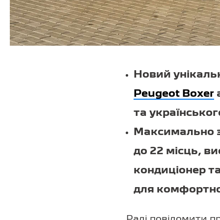
Новий унікальн
Peugeot Boxer
та українсько
Максимально з
до 22 місць, в
кондиціонер та
для комфортно
Раді повідомити пр