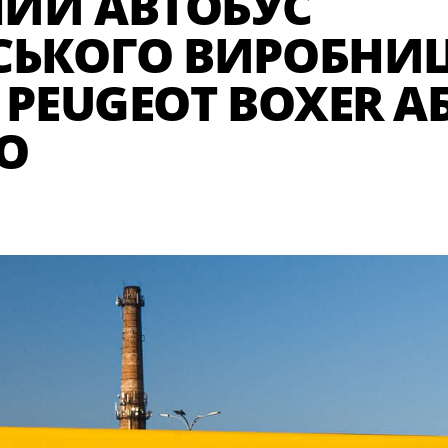
ИЙ АВТОБУС
СЬКОГО ВИРОБНИ
 PEUGEOT BOXER А
O