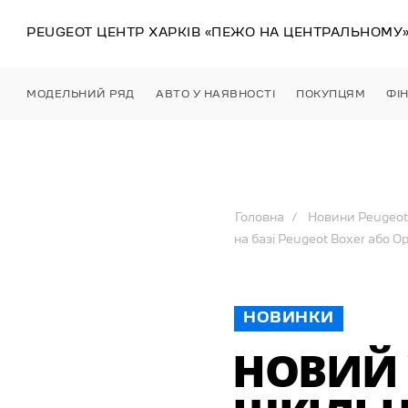
PEUGEOT ЦЕНТР
ХАРКІВ
«ПЕЖО НА ЦЕНТРАЛЬНОМУ
МОДЕЛЬНИЙ РЯД
АВТО У НАЯВНОСТІ
ПОКУПЦЯМ
ФІ
Головна
Новини Peugeot
на базі Peugeot Boxer або O
НОВИНКИ
НОВИЙ 