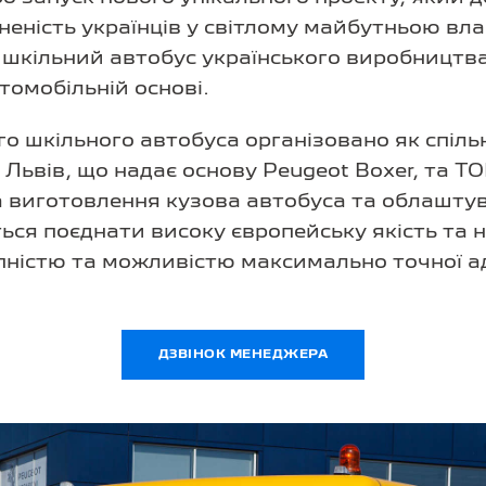
еність українців у світлому майбутньою влас
 шкільний автобус українського виробництв
томобільній основі.
о шкільного автобуса організовано як спіль
 Львів, що надає основу Peugeot Boxer, та ТОВ
за виготовлення кузова автобуса та облашту
ся поєднати високу європейську якість та н
пністю та можливістю максимально точної ад
ДЗВІНОК МЕНЕДЖЕРА