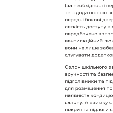
(за необхідності 
та з додатковою зо
передні бокові две
легкість доступу в
передбачено запас
вентиляційний люк.
вони не лише забе
слугувати додатк
Салон шкільного а
зручності та безп
підголівники та пі
для розміщення по
наявність кондиці
салону. А взимку с
покриття підлоги с