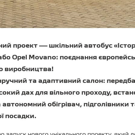
ий проект — шкільний автобус «Істор
або Opel Movano: поєднання європейсь
го виробництва!
ручний та адаптивний салон: передб
исокий дах для вільного проходу, вста
 автономний обігрівач, підголівники т
ї посадки.
о запуск нового унікального проекту, який 