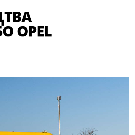
ЦТВА
БО OPEL