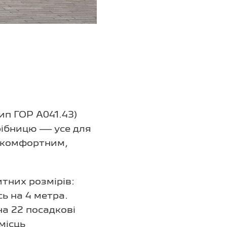
ип ГОР А041.43)
рібницю — усе для
, комфортним,
тних розмірів:
ь на 4 метра.
а 22 посадкові
місць