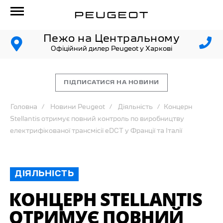
Пежо на Центральному
Офіційний дилер Peugeot у Харкові
ПІДПИСАТИСЯ НА НОВИНИ
Головна
Новини Peugeot
Діяльність
Концерн
Stellantis отримує повний контроль по виробництву
електрифікованої трансмісії eDCT у Франції та Італії
ДІЯЛЬНІСТЬ
КОНЦЕРН STELLANTIS
ОТРИМУЄ ПОВНИЙ