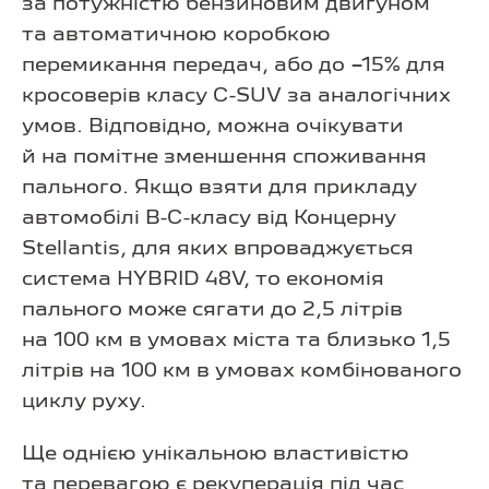
за потужністю бензиновим двигуном
та автоматичною коробкою
перемикання передач, або до −15% для
кросоверів класу C-SUV за аналогічних
умов. Відповідно, можна очікувати
й на помітне зменшення споживання
пального. Якщо взяти для прикладу
автомобілі В-С-класу від Концерну
Stellantis, для яких впроваджується
система HYBRID 48V, то економія
пального може сягати до 2,5 літрів
на 100 км в умовах міста та близько 1,5
літрів на 100 км в умовах комбінованого
циклу руху.
Ще однією унікальною властивістю
та перевагою є рекуперація під час