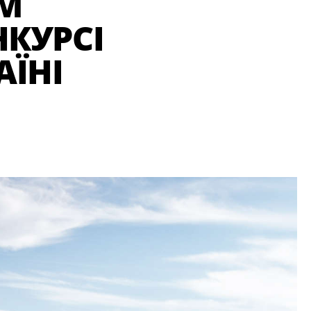
ИМ
НКУРСІ
АЇНІ