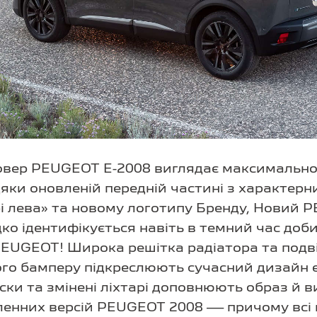
овер PEUGEOT E-2008 виглядає максимально
дяки оновленій передній частині з характер
рі лева» та новому логотипу Бренду, Новий 
о ідентифікується навіть в темний час доби
EUGEOT! Широка решітка радіатора та подвій
го бамперу підкреслюють сучасний дизайн 
диски та змінені ліхтарі доповнюють образ й 
ленних версій PEUGEOT 2008 — причому всі