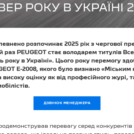
евнено розпочинає 2025 рік з чергової пр
й раз PEUGEOT стає володарем титулів Все
ь року в Україні». Цього року перемогу зд
EOT Е-2008, якого було визнано «Міським 
високу оцінку як від професійного журі, та
обілістів.
ДЗВІНОК МЕНЕДЖЕРА
одемонстрував перевагу серед конкурентів у