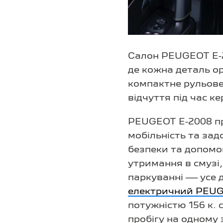
Салон PEUGEOT Е-2
де кожна деталь о
компактне рульове
відчуття під час к
PEUGEOT Е-2008 пр
мобільність та за
безпеки та допомог
утримання в смузі
паркуванні — усе д
електричний PEUG
потужністю 156 к. 
пробігу на одному