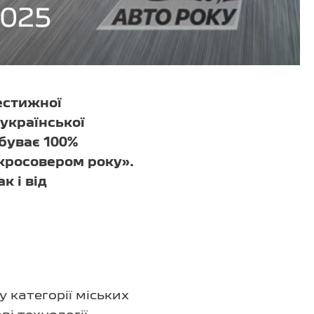
естижної
української
обуває 100%
кросовером року».
к і від
 категорії міських