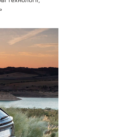
і технології,
ь