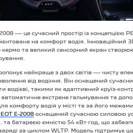
008 — це сучасний простір із концепцією PE
рієнтована на комфорт водія. Інноваційний 3
 кермо та великий сенсорний екран створюю
ерування.
опонує найкраще з двох світів — чисту еле
доволення від водіння. Він оснащений сучас
и водієві, такими як адаптивний круїз-конт
, автоматичне екстрене гальмування та доп
ля комфорту водія у місті та за його межам
EOT Е-2008
оснащений сучасною силовою у
с. та батареєю ємністю 54 кВт·год, що забезп
 заряді за циклом WLTP. Модель підтримує ш