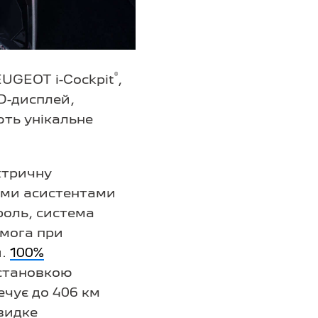
®
UGEOT i-Cockpit
,
D-дисплей,
ть унікальне
ктричну
ними асистентами
роль, система
омога при
и.
100%
становкою
ечує до 406 км
видке