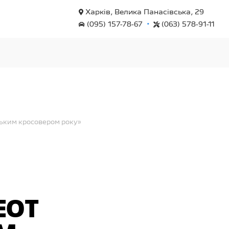
Харків, Велика Панасівська, 29
•
(095) 157-78-67
(063) 578-91-11
ьким кросовером року»
EOT