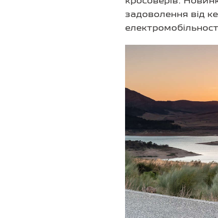
кросоверів. Новинк
задоволення від к
електромобільност