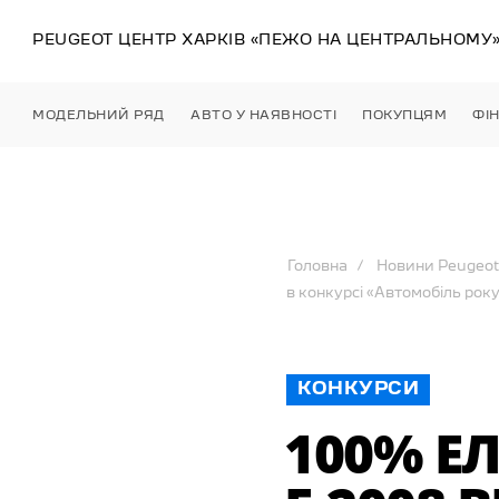
PEUGEOT ЦЕНТР
ХАРКІВ
«ПЕЖО НА ЦЕНТРАЛЬНОМУ
МОДЕЛЬНИЙ РЯД
АВТО У НАЯВНОСТІ
ПОКУПЦЯМ
ФІ
Головна
Новини Peugeot
в конкурсі «Автомобіль року 
КОНКУРСИ
100% Е