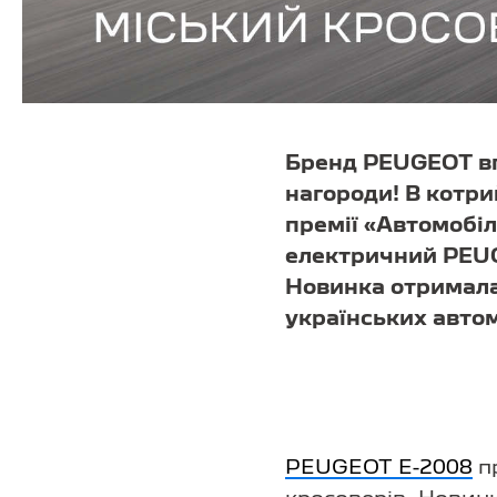
Бренд PEUGEOT вп
нагороди! В котри
премії «Автомобіл
електричний PEUG
Новинка отримала 
українських автом
PEUGEOT Е-2008
пр