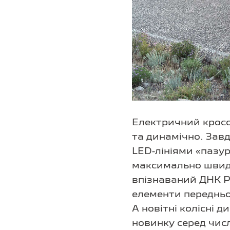
Електричний крос
та динамічно. Зав
LED-лініями «пазу
максимально швидк
впізнаваний ДНК P
елементи передньо
А новітні колісні 
новинку серед чис