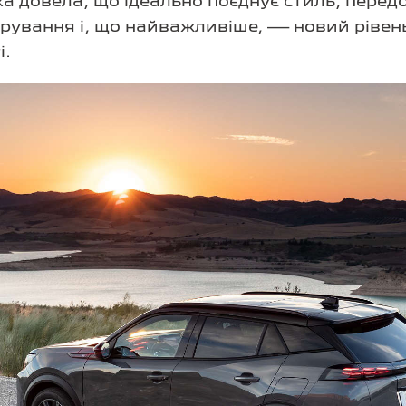
а довела, що ідеально поєднує стиль, передов
ерування і, що найважливіше, — новий рівен
і.