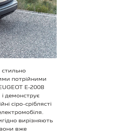
 стильно
ними потрійними
PEUGEOT E-2008
 і демонструє
ні сіро-сріблясті
електромобіля.
вигідно вирізняють
 вони вже